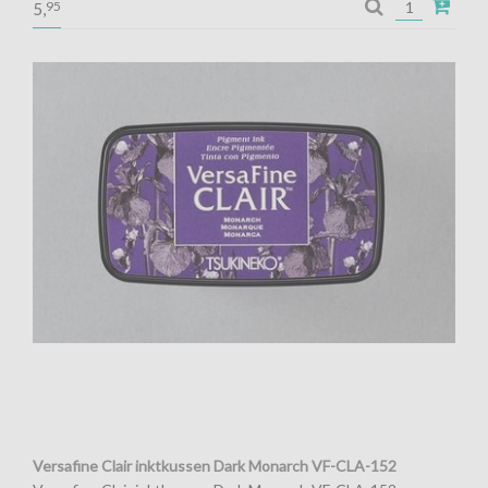
Pigment inkt voor de fijnste details
95
5,
Versafine Clair inktkussen Dark Monarch VF-CLA-152