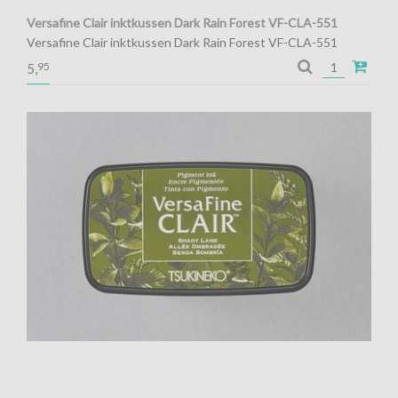
Versafine Clair inktkussen Dark Rain Forest VF-CLA-551
Versafine Clair inktkussen Dark Rain Forest VF-CLA-551
Pigment inkt voor de fijnste details
95
5,