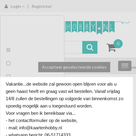
Login
|
Registreer
Deze
website
gebruikt
cookies
0
om
het
Functioneel
bezoek
te
Accepteer geselecteerde cookies
Weiger coo
Analytisch
meten,
we
Marketing
Vakantie...de website zal gewoon open blijven voor als u
slaan
Tsukineko
Merken
/
geen haast heeft en graag vast wil bestellen. Vanaf vrijdag
geen
persoonlijke
14/8 zullen de bestellingen op volgorde van binnenkomst zo
gegevens
spoedig mogelijk aan u toegestuurd worden.
op.
Voor vragen ben ik bereikbaar via...
- het contactformulier op de website,
- mail; info@kaartenhobby.nl
- whatsapp bericht; 06-51714333