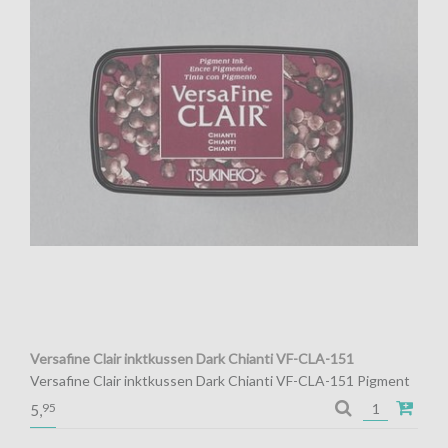
Versafine Clair inktkussen Dark Chianti VF-CLA-151
Versafine Clair inktkussen Dark Chianti VF-CLA-151 Pigment
inkt voor de fijnste details
95
5,