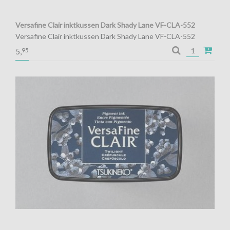
Versafine Clair inktkussen Dark Shady Lane VF-CLA-552
Versafine Clair inktkussen Dark Shady Lane VF-CLA-552
Pigment inkt voor de fijnste details
95
5,