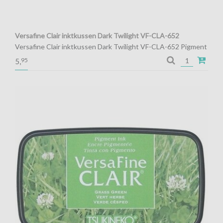
Versafine Clair inktkussen Dark Twilight VF-CLA-652
Versafine Clair inktkussen Dark Twilight VF-CLA-652 Pigment
inkt voor de fijnste details
95
5,