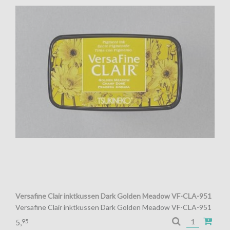
Versafine Clair inktkussen Dark Golden Meadow VF-CLA-951
Versafine Clair inktkussen Dark Golden Meadow VF-CLA-951
Pigment inkt voor de fijnste details
95
5,