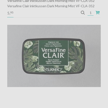
Versafine Clair inktkussen Dark Morning Mist VF-CLA-352
Versafine Clair inktkussen Dark Morning Mist VF-CLA-352
Pigment inkt voor de fijnste details
95
5,