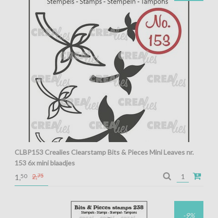
CLBP153 Crealies Clearstamp Bits & Pieces Mini Leaves nr.
153 6x mini blaadjes
Crealies Clearstamp Bits & Pieces Mini Leaves nr. 153 6x mini
50
2,
75
1,
blaadjes
-9%