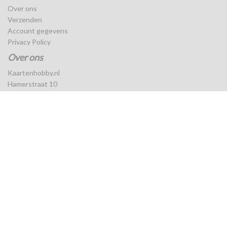
Over ons
Verzenden
Account gegevens
Privacy Policy
Over ons
Kaartenhobby.nl
Hamerstraat 10
7556MZ Hengelo
0651714333
Inschrijven voor de nieuwsbrief
Aanmelden