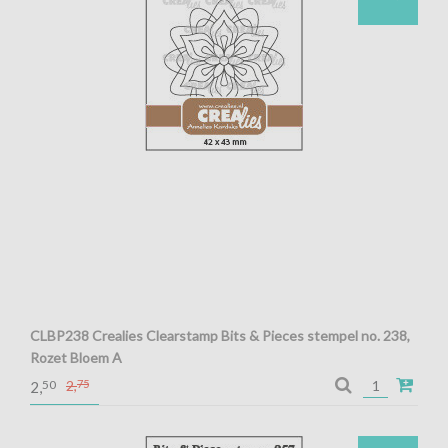
CLBP238 Crealies Clearstamp Bits & Pieces stempel no. 238,
Rozet Bloem A
CLBP238 Crealies Clearstamp Bits & Pieces stempel no. 238,
50
2,
75
2,
Rozet Bloem A