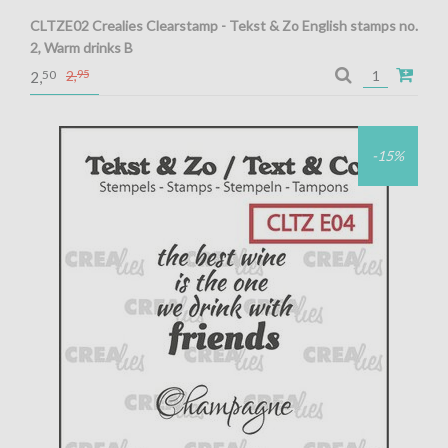
CLTZE02 Crealies Clearstamp - Tekst & Zo English stamps no.
2, Warm drinks B
Crealies Clearstamp - Tekst & Zo English stamps no. 2, Warm
50
2,
95
2,
drinks B
-15%