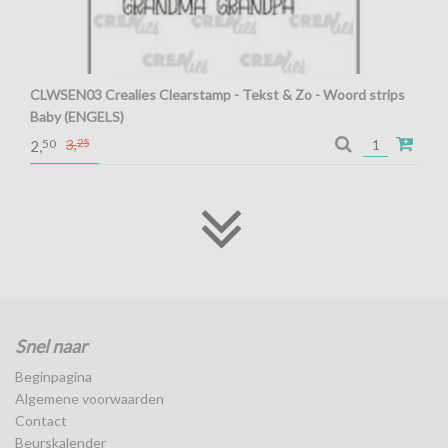
CLWSEN03 Crealies Clearstamp - Tekst & Zo - Woord strips
Baby (ENGELS)
Crealies Clearstamp - Tekst & Zo - Woord strips Baby
50
3,
25
2,
(ENGELS)
Snel naar
Beginpagina
Algemene voorwaarden
Contact
Beurskalender