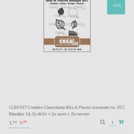
-45%
CLBP257 Crealies Clearstamp Bits & Pieces stempels no. 257,
Blaadjes 16, 2x dicht + 2x open + 2x nerven
Crealies Clearstamp Bits & Pieces stempels no. 257, Blaadjes
50
2,
75
1,
16, 2x dicht + 2x open + 2x nerven