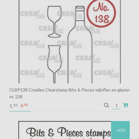
CLBP138 Crealies Clearstamp Bits & Pieces wijnfles en glazen
nr. 138
Crealies Clearstamp Bits & Pieces wijnfles en glazen nr. 138
50
2,
75
1,
-45%