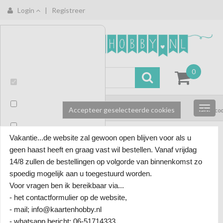
Login
|
Registreer
Deze
website
gebruikt
cookies
0
om
het
Functioneel
bezoek
te
Accepteer geselecteerde cookies
Weiger coo
Analytisch
meten,
we
Marketing
Vakantie...de website zal gewoon open blijven voor als u
slaan
Crealies
Merken
/
geen haast heeft en graag vast wil bestellen. Vanaf vrijdag
geen
persoonlijke
14/8 zullen de bestellingen op volgorde van binnenkomst zo
gegevens
spoedig mogelijk aan u toegestuurd worden.
op.
Voor vragen ben ik bereikbaar via...
-49%
- het contactformulier op de website,
- mail; info@kaartenhobby.nl
- whatsapp bericht; 06-51714333