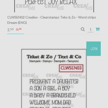
CLWSEN02 Crealies - Clearstamps Teks & Zo - Word strips
Dream (ENG)
Crealies - Clearstamps Teks & Zo - Word strips Dream (ENG)
50
3,
25
2,
-23%