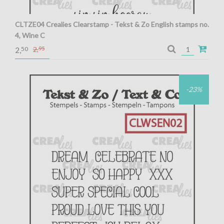
CLTZE04 Crealies Clearstamp - Tekst & Zo English stamps no.
4, Wine C
Crealies Clearstamp - Tekst & Zo English stamps no. 4, Wine
50
2,
95
2,
C
-23%