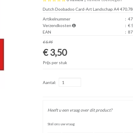
Dutch Doobadoo Card-Art Landschap A4 470.78
Artikelnummer
:
47
Verzendkosten
:
€ 
EAN
:
87
€ 5,95
€ 3,50
Prijs per stuk
Aantal:
Heeft u een vraag over dit product?
Stel ons uw vraag