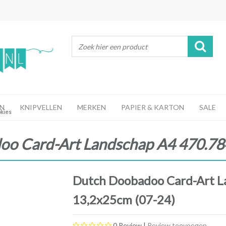
N
KNIPVELLEN
MERKEN
PAPIER & KARTON
SALE
kies
o Card-Art Landschap A4 470.78
Dutch Doobadoo Card-Art L
13,2x25cm (07-24)
0
Review |
Review toevoegen