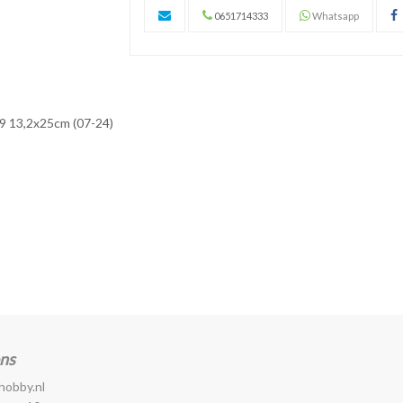
0651714333
Whatsapp
9 13,2x25cm (07-24)
ns
hobby.nl